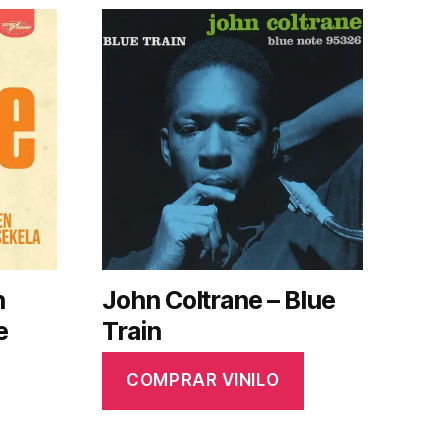
h
John Coltrane – Blue
e
Train
COMPRAR VINILO