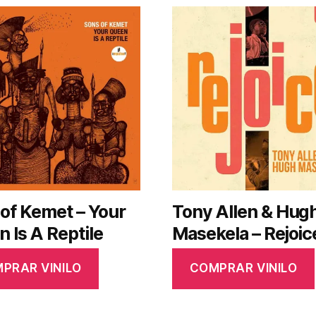
of Kemet – Your
Tony Allen & Hug
 Is A Reptile
Masekela – Rejoic
PRAR VINILO
COMPRAR VINILO