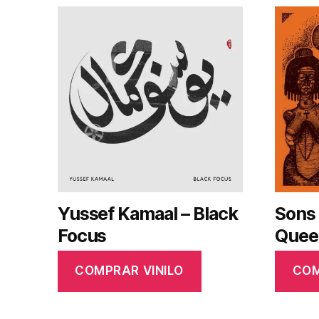
por
los
últimos
Yussef Kamaal – Black
Sons 
Focus
Queen
COMPRAR VINILO
COM