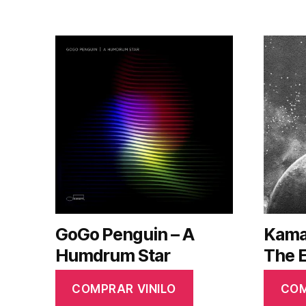
GoGo Penguin – A
Kama
Humdrum Star
The 
COMPRAR VINILO
COM