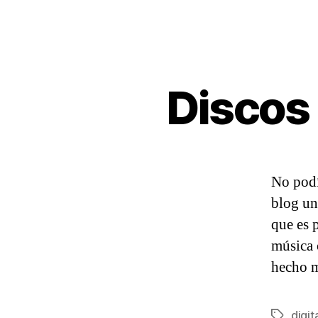
Discos 
No podí
blog un
que es p
música 
hecho m
digit
Etiqueta