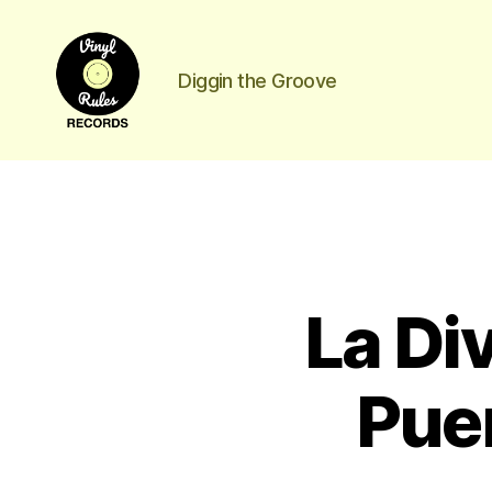
Diggin the Groove
Vinyl
Rules
La Di
Records
Puen