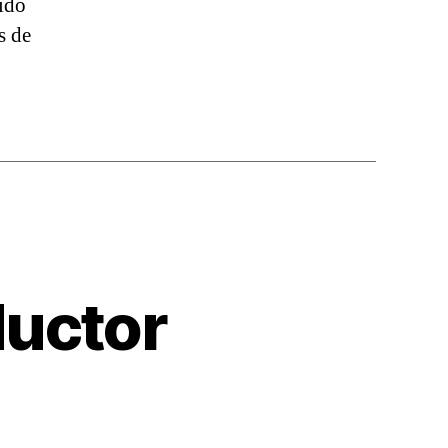
 ido
s de
ductor