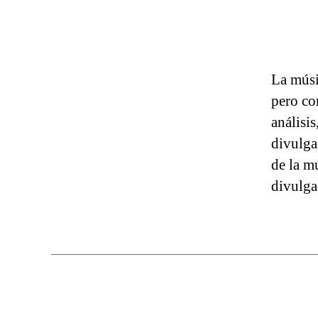
La músi
pero co
análisi
divulga
de la mú
divulg