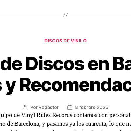
Categorías
DISCOS DE VINILO
de Discos en B
s y Recomendac
Por
Redactor
8 febrero 2025
Autor
Fecha
quipo de Vinyl Rules Records contamos con personal
de
de
la
la
rio de Barcelona, y pasamos ya los cuarenta, lo que n
entrada
entrada