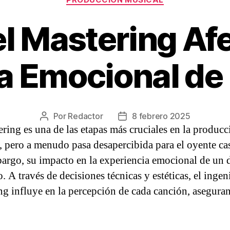
 Mastering Afe
a Emocional de 
Por
Redactor
8 febrero 2025
Autor
Fecha
ering es una de las etapas más cruciales en la producc
de
de
la
la
, pero a menudo pasa desapercibida para el oyente ca
entrada
entrada
argo, su impacto en la experiencia emocional de un d
 A través de decisiones técnicas y estéticas, el ingen
ng influye en la percepción de cada canción, asegura