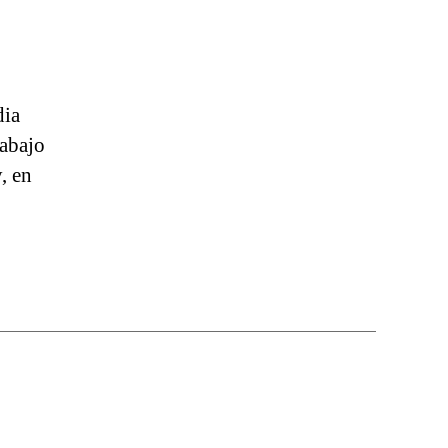
dia
rabajo
, en