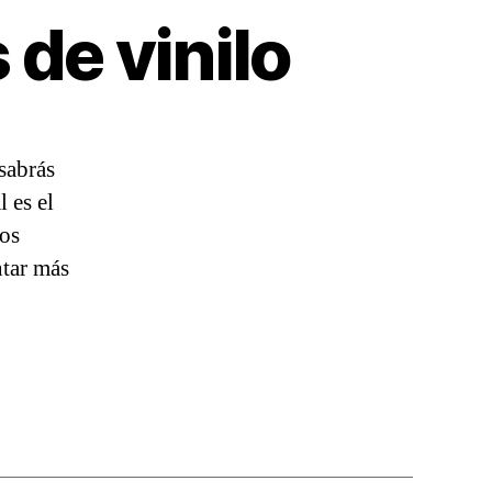
de vinilo
sabrás
l es el
mos
ntar más