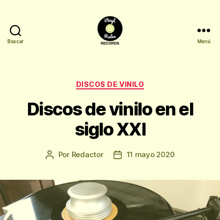
Buscar
Menú
Vinyl
Rules
Records
Categorías
DISCOS DE VINILO
Discos de vinilo en el
siglo XXI
Por
Redactor
11 mayo 2020
Autor
Fecha
de
de
la
la
entrada
entrada